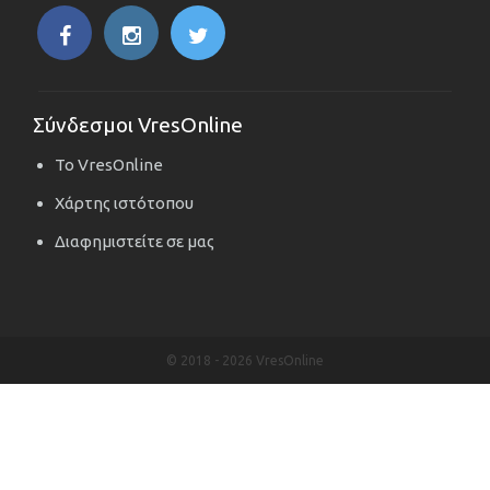
Σύνδεσμοι VresOnline
Το VresOnline
Χάρτης ιστότοπου
Διαφημιστείτε σε μας
© 2018 -
2026 VresOnline