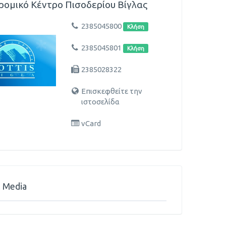
ρομικό Κέντρο Πισοδερίου Βίγλας
2385045800
Κλήση
2385045801
Κλήση
2385028322
Επισκεφθείτε την
ιστοσελίδα
vCard
l Media