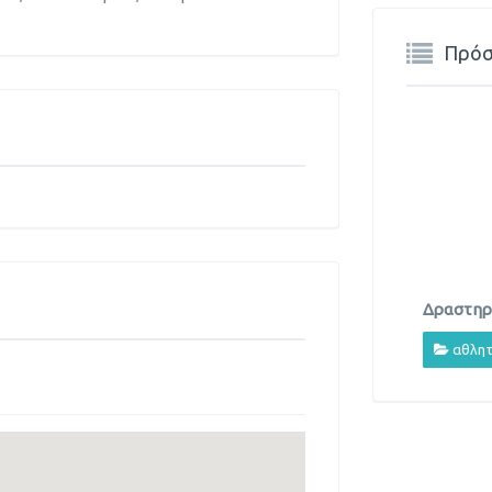
Πρόσ
Δραστηρι
αθλητ