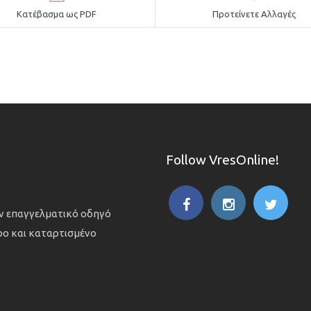
Κατέβασμα ως PDF
Προτείνετε Αλλαγές
Follow VresOnline!
ον επαγγελματικό οδηγό
ιρο και καταρτισμένο