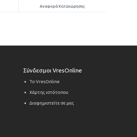
Αναφορά Καταχώρησης
Σύνδεσμοι VresOnline
Το VresOnline
Χάρτης ιστότοπου
Διαφημιστείτε σε μας