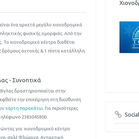
Χιονοδ
 είναι ένα αρκετά μεγάλο χιονοδρομικό
κπληκτικής φυσικής ομορφιάς. Από την
ς. Το χιονοδρομικό κέντρο διαθέτει
, 2 δρόμους αντοχής & 1 πίστα κατάλληλη
ας - Συνοπτικά
Βίγλας δραστηριοποιείται στην
εφθείτε την επιχείρηση στη διεύθυνση
τον
χάρτη παρακάτω
. Για περισότερες
Socia
τηλέφωνο 2385045800.
τώντας για: χιονοδρομικό κέντρο
να, σαλέ Φλώρινα, Ανταρτικό