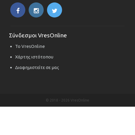
Σύνδεσμοι VresOnline
Το VresOnline
Χάρτης ιστότοπου
Διαφημιστείτε σε μας
© 2018 -
2026 VresOnline