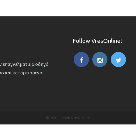
Follow VresOnline!
ον επαγγελματικό οδηγό
ιρο και καταρτισμένο
© 2018 -
2026 VresOnline