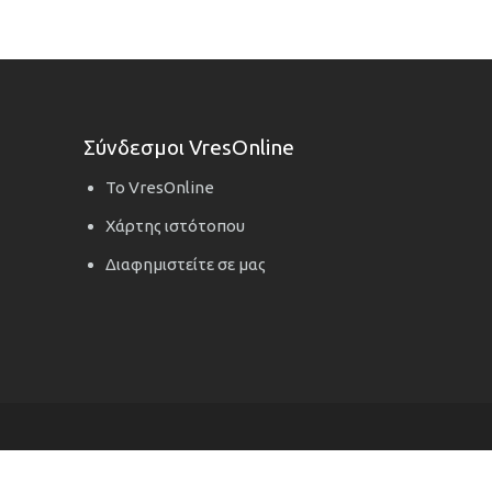
Σύνδεσμοι VresOnline
Το VresOnline
Χάρτης ιστότοπου
Διαφημιστείτε σε μας