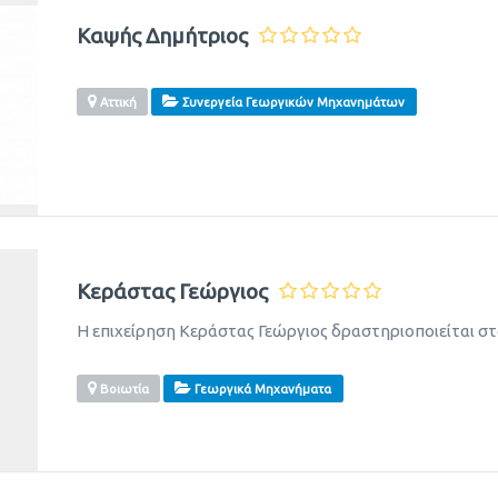
Καψής Δημήτριος
Αττική
Συνεργεία Γεωργικών Μηχανημάτων
Κεράστας Γεώργιος
Η επιχείρηση Κεράστας Γεώργιος δραστηριοποιείται στ
Βοιωτία
Γεωργικά Μηχανήματα