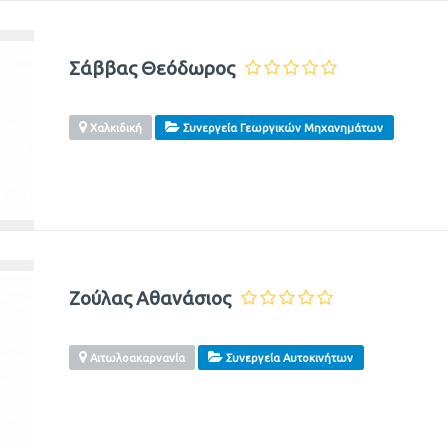
Σάββας Θεόδωρος
Χαλκιδική
Συνεργεία Γεωργικών Μηχανημάτων
Ζούλας Αθανάσιος
Αιτωλοακαρνανία
Συνεργεία Αυτοκινήτων