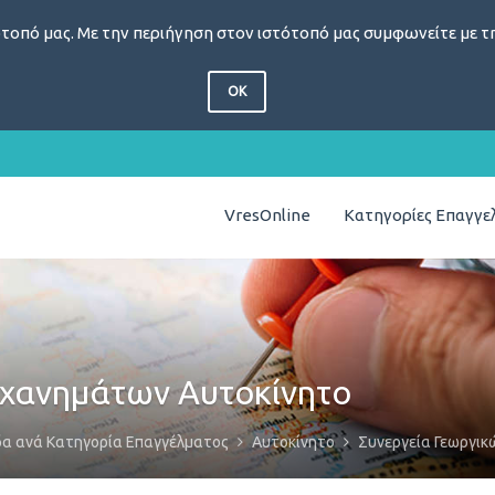
τοπό μας. Με την περιήγηση στον ιστότοπό μας συμφωνείτε με τη
OK
VresOnline
Κατηγορίες Επαγγ
ηχανημάτων Αυτοκίνητο
δα ανά Κατηγορία Επαγγέλματος
Αυτοκίνητο
Συνεργεία Γεωργι