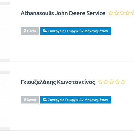
Athanasoulis John Deere Service
Ηλεία
Συνεργεία Γεωργικών Μηχανημάτων
Γκιουζελάκης Κωνσταντίνος
Χανιά
Συνεργεία Γεωργικών Μηχανημάτων