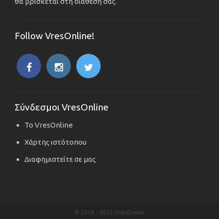
θα βρίσκεται στη διάθεσή σας.
Follow VresOnline!
Σύνδεσμοι VresOnline
Το VresOnline
Χάρτης ιστότοπου
Διαφημιστείτε σε μας
© 2018 -
2026 VresOnline