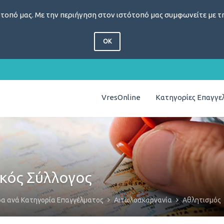
τοπό μας. Με την περιήγηση στον ιστότοπό μας συμφωνείτε με τη
OK
VresOnline
Κατηγορίες Επαγγ
κός Σύλλογος
δα ανά Κατηγορία Επαγγέλματος
Αιτωλοακαρνανία
Αθλητισμός