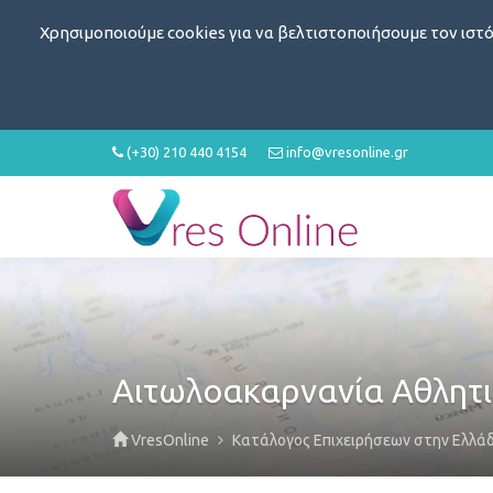
Χρησιμοποιούμε cookies για να βελτιστοποιήσουμε τον ιστό
(+30) 210 440 4154
info@vresonline.gr
Αιτωλοακαρνανία Αθλητι
VresOnline
Κατάλογος Επιχειρήσεων στην Ελλά