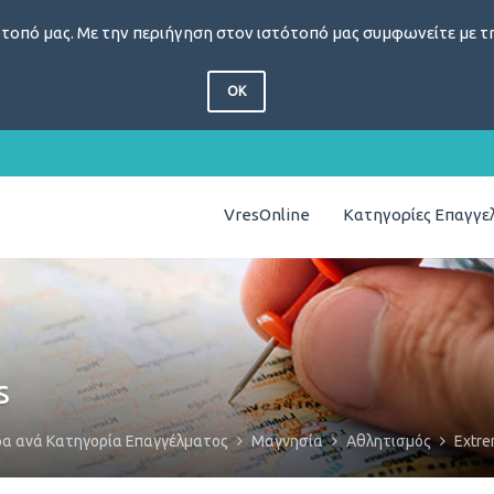
τοπό μας. Με την περιήγηση στον ιστότοπό μας συμφωνείτε με τη
OK
VresOnline
Κατηγορίες Επαγγ
s
δα ανά Κατηγορία Επαγγέλματος
Μαγνησία
Αθλητισμός
Extre