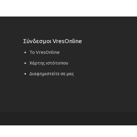
Σύνδεσμοι VresOnline
Το VresOnline
Χάρτης ιστότοπου
Διαφημιστείτε σε μας