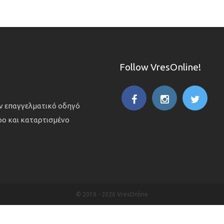
Follow VresOnline!
ον επαγγελματικό οδηγό
ιρο και καταρτισμένο
© 2018 -
2026 VresOnline