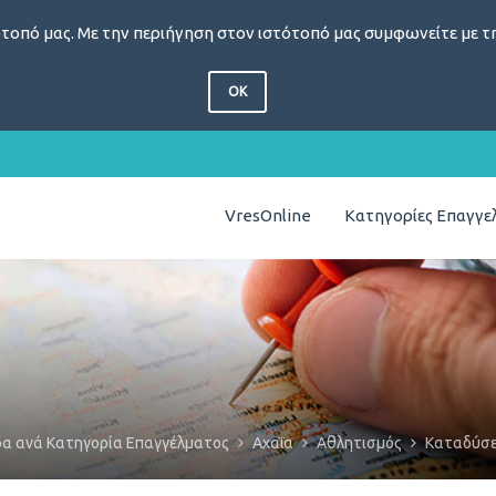
τοπό μας. Με την περιήγηση στον ιστότοπό μας συμφωνείτε με τη
OK
VresOnline
Κατηγορίες Επαγγ
δα ανά Κατηγορία Επαγγέλματος
Αχαΐα
Αθλητισμός
Καταδύσε