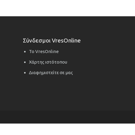
Σύνδεσμοι VresOnline
Το VresOnline
Χάρτης ιστότοπου
Διαφημιστείτε σε μας