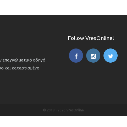
Follow VresOnline!
ον επαγγελματικό οδηγό
ιρο και καταρτισμένο
© 2018 -
2026 VresOnline