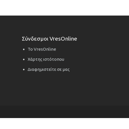
Σύνδεσμοι VresOnline
Το VresOnline
Χάρτης ιστότοπου
Διαφημιστείτε σε μας