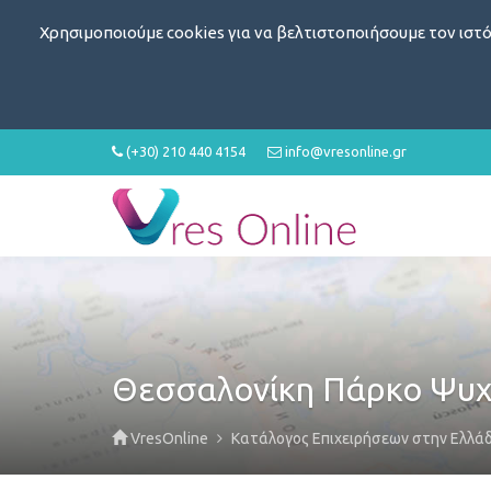
Χρησιμοποιούμε cookies για να βελτιστοποιήσουμε τον ιστό
(+30) 210 440 4154
info@vresonline.gr
Θεσσαλονίκη Πάρκο Ψυχ
VresOnline
Κατάλογος Επιχειρήσεων στην Ελλά