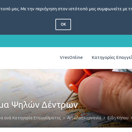
τοπό μας. Με την περιήγηση στον ιστότοπό μας συμφωνείτε με τη
OK
VresOnline
Κατηγορίες Επαγγ
εμα Ψηλών Δέντρων
δα ανά Κατηγορία Επαγγέλματος
Αιτωλοακαρνανία
Είδη Κήπου