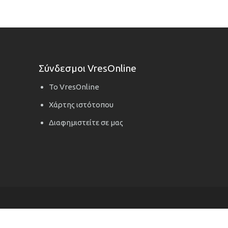
Σύνδεσμοι VresOnline
Το VresOnline
Χάρτης ιστότοπου
Διαφημιστείτε σε μας