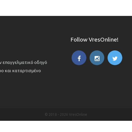
Follow VresOnline!
ον επαγγελματικό οδηγό
ιρο και καταρτισμένο
© 2018 -
2026 VresOnline