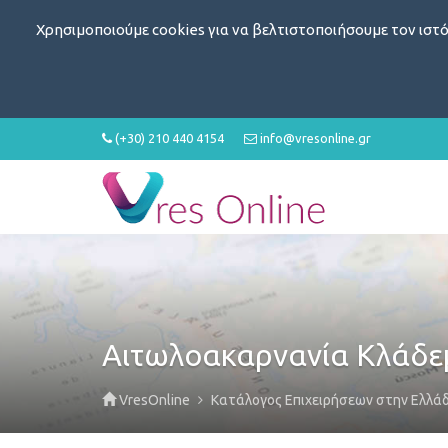
Χρησιμοποιούμε cookies για να βελτιστοποιήσουμε τον ιστό
(+30) 210 440 4154
info@vresonline.gr
Αιτωλοακαρνανία Κλάδ
VresOnline
Κατάλογος Επιχειρήσεων στην Ελλά