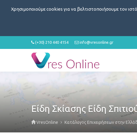
Χρησιμοποιούμε cookies για να βελτιστοποιήσουμε τον ιστό
(+30) 210 440 4154
info@vresonline.gr
Είδη Σκίασης Είδη Σπιτιο
VresOnline
Κατάλογος Επιχειρήσεων στην Ελλά