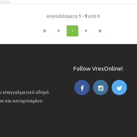
Αποτελέσματα
1 - 9
από 9
1
Follow VresOnline!
ον επαγγελματικό οδηγό
ιρο και καταρτισμένο