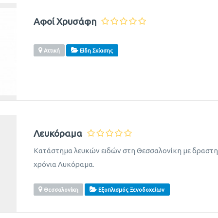
Αφοί Χρυσάφη
Αττική
Είδη Σκίασης
Λευκόραμα
Κατάστημα λευκών ειδών στη Θεσσαλονίκη με δραστηρ
χρόνια Λυκόραμα.
Θεσσαλονίκη
Εξοπλισμός Ξενοδοχείων