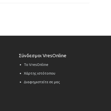
Σύνδεσμοι VresOnline
Το VresOnline
Χάρτης ιστότοπου
Διαφημιστείτε σε μας