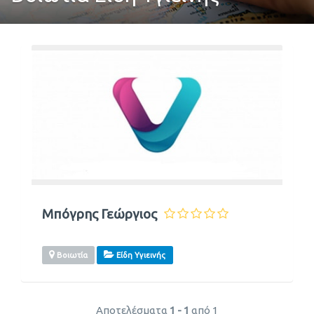
Μπόγρης Γεώργιος
Βοιωτία
Είδη Υγιεινής
Αποτελέσματα
1 - 1
από 1