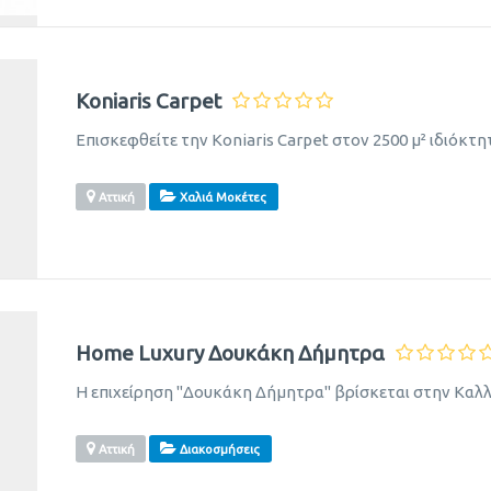
Koniaris Carpet
Επισκεφθείτε την Koniaris Carpet στον 2500 μ² ιδιόκτη
Αττική
Χαλιά Μοκέτες
Home Luxury Δουκάκη Δήμητρα
Η επιχείρηση "Δουκάκη Δήμητρα" βρίσκεται στην Καλλ
Αττική
Διακοσμήσεις