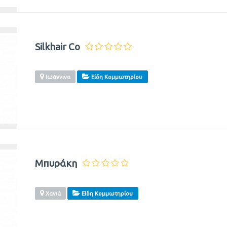
Silkhair Co
Ιωάννινα
Είδη Κομμωτηρίου
Μπυράκη
Χανιά
Είδη Κομμωτηρίου