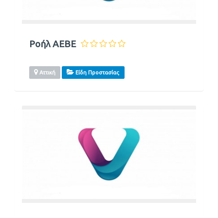
Ροήλ ΑΕΒΕ
Αττική
Είδη Προστασίας