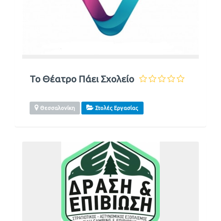
Το Θέατρο Πάει Σχολείο
Θεσσαλονίκη
Στολές Εργασίας