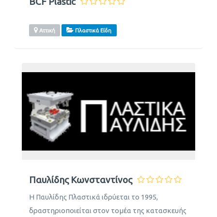
BCF Plastic
Αττική
Πλαστικά Είδη
Παυλίδης Κωνσταντίνος
Η Παυλίδης Πλαστικά ιδρύεται το 1995,
δραστηριοποιείται στον τομέα της κατασκευής