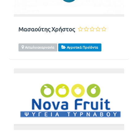
Μασαούτης Χρήστος
Αιτωλοακαρνανία
Αγροτικά Προϊόντα