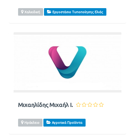
Χαλκιδική
Εργοστάσιο Τυποποίησης Ελιάς
Μιχαηλίδης Μιχαήλ Ι.
Ηράκλειο
Αγροτικά Προϊόντα