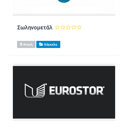
Σωληνομετάλ
Αττική
Κάγκελα