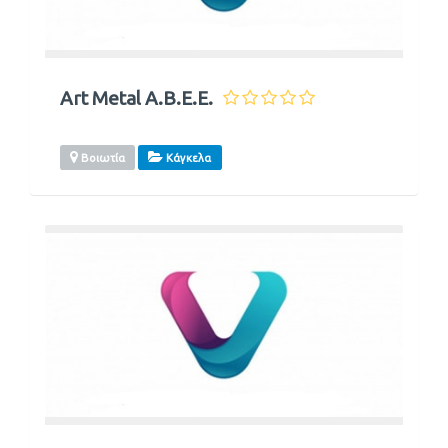
Art Metal Α.Β.Ε.Ε.
Βοιωτία
Κάγκελα