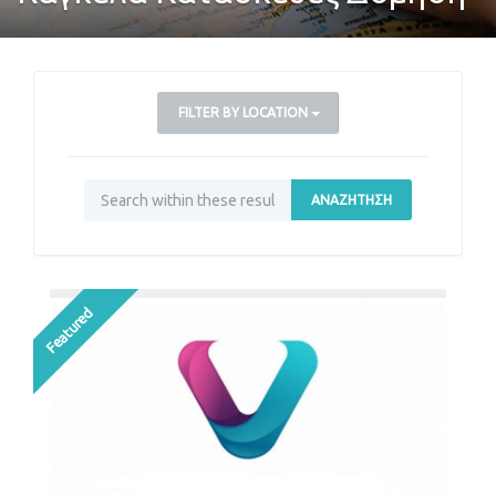
FILTER BY LOCATION
ΑΝΑΖΉΤΗΣΗ
Featured