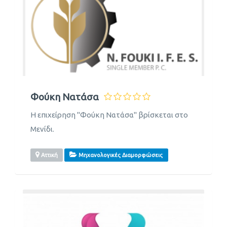
Φούκη Νατάσα
Η επιχείρηση "Φούκη Νατάσα" βρίσκεται στο
Μενίδι.
Αττική
Μηχανολογικές Διαμορφώσεις