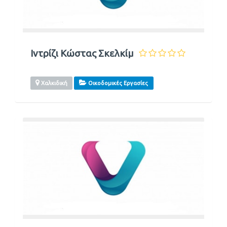
Ιντρίζι Κώστας Σκελκίμ
Χαλκιδική
Οικοδομικές Εργασίες