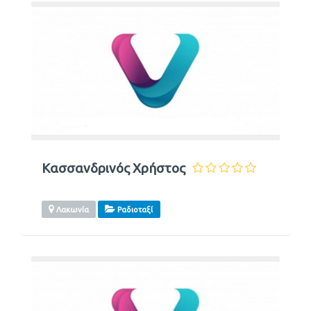
Κασσανδρινός Χρήστος
Λακωνία
Ραδιοταξί