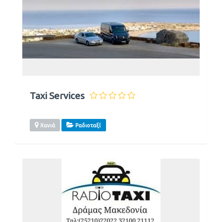
Taxi Services
Χανιά
Ραδιοταξί