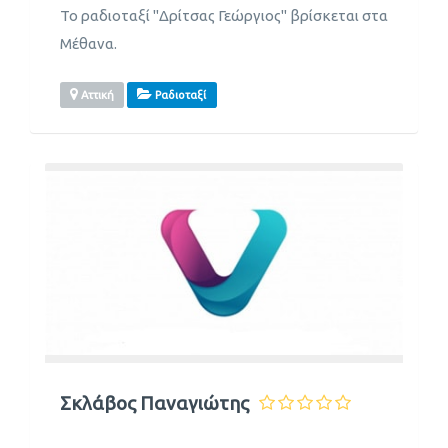
Το ραδιοταξί "Δρίτσας Γεώργιος" βρίσκεται στα
Μέθανα.
Αττική
Ραδιοταξί
Σκλάβος Παναγιώτης