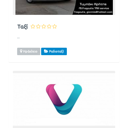
Ταξί
...
Ηράκλειο
Ραδιοταξί