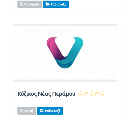
Μαγνησία
Ραδιοταξί
Κύζικος Νέας Περάμου
Αττική
Ραδιοταξί