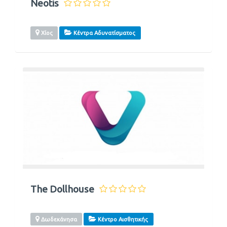
Neotis
Χίος
Κέντρα Αδυνατίσματος
The Dollhouse
Δωδεκάνησα
Κέντρο Αισθητικής