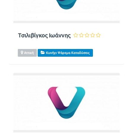
Τσιλιβίγκος Ιωάννης
Αττική
Κυνήγι Ψάρεμα Καταδύσεις