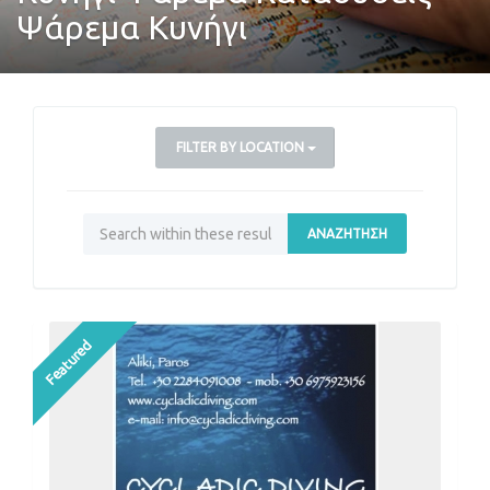
Ψάρεμα Κυνήγι
FILTER BY LOCATION
ΑΝΑΖΉΤΗΣΗ
Featured