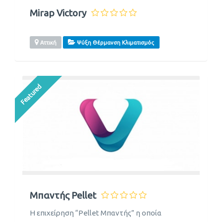
Mirap Victory
Αττική
Ψύξη Θέρμανση Κλιματισμός
Featured
Μπαντής Pellet
Η επιχείρηση “Pellet Μπαντής” η οποία