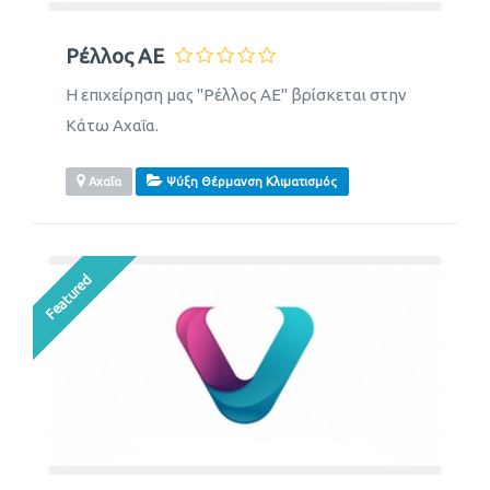
Ρέλλος ΑΕ
Η επιχείρηση μας "Ρέλλος ΑΕ" βρίσκεται στην
Κάτω Αχαΐα.
Αχαΐα
Ψύξη Θέρμανση Κλιματισμός
Featured