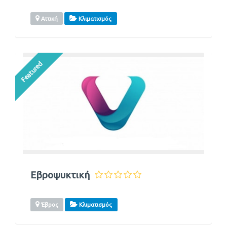
Αττική
Κλιματισμός
Featured
Εβροψυκτική
Έβρος
Κλιματισμός