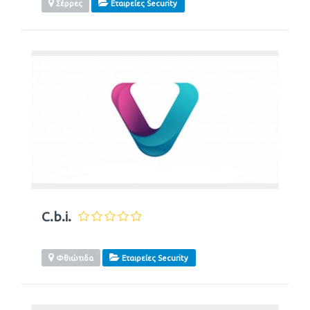
Σέρρες
Εταιρείες Security
C.b.i.
Φθιώτιδα
Εταιρείες Security