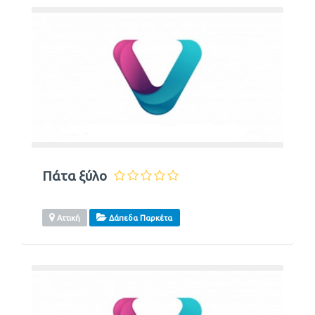
Πάτα ξύλο
Αττική
Δάπεδα Παρκέτα