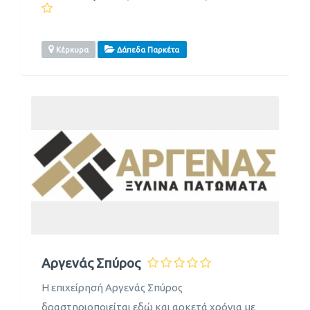
Κέρκυρα
Δάπεδα Παρκέτα
Αργενάς Σπύρος
Η επιχείρησή Αργενάς Σπύρος
δραστηριοποιείται εδώ και αρκετά χρόνια με