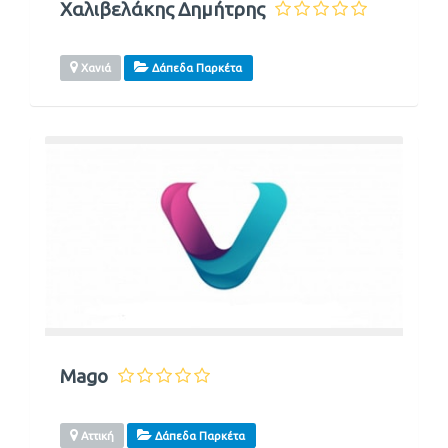
Χαλιβελάκης Δημήτρης
Χανιά
Δάπεδα Παρκέτα
Mago
Αττική
Δάπεδα Παρκέτα