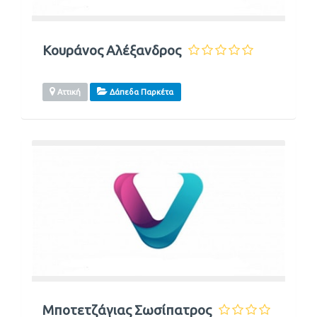
Κουράνος Αλέξανδρος
Αττική
Δάπεδα Παρκέτα
Μποτετζάγιας Σωσίπατρος