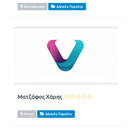
Θεσσαλονίκη
Δάπεδα Παρκέτα
Ματζάφος Χάρης
Αττική
Δάπεδα Παρκέτα