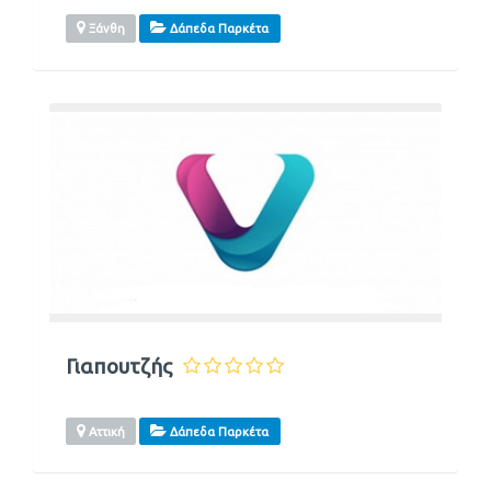
Ξάνθη
Δάπεδα Παρκέτα
Γιαπουτζής
Αττική
Δάπεδα Παρκέτα