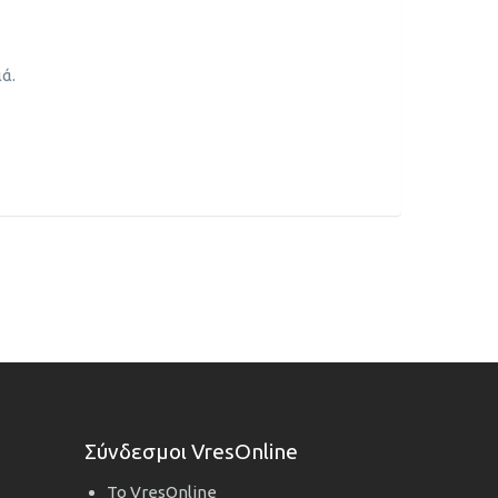
ά.
Σύνδεσμοι VresOnline
Το VresOnline