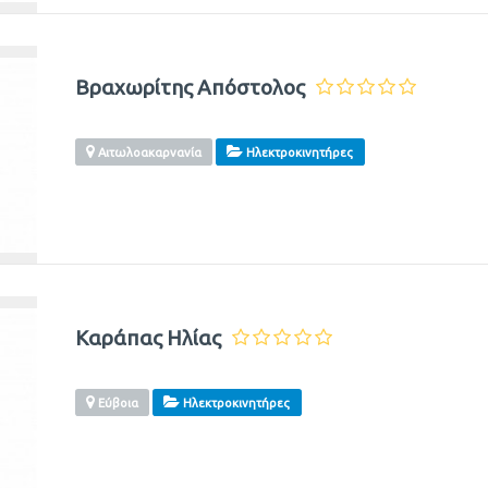
Βραχωρίτης Απόστολος
Αιτωλοακαρνανία
Ηλεκτροκινητήρες
Καράπας Ηλίας
Εύβοια
Ηλεκτροκινητήρες