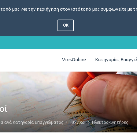
τοπό μας. Με την περιήγηση στον ιστότοπό μας συμφωνείτε με τη
OK
VresOnline
Κατηγορίες Επαγγ
οί
δα ανά Κατηγορία Επαγγέλματος
Τεχνικοί
Ηλεκτροκινητήρες