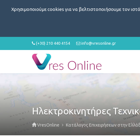
Χρησιμοποιούμε cookies για να βελτιστοποιήσουμε τον ιστό
(+30) 210 440 4154
info@vresonline.gr
Ηλεκτροκινητήρες Τεχνικ
VresOnline
Κατάλογος Επιχειρήσεων στην Ελλά