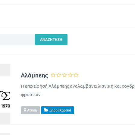
ΑΝΑΖΉΤΗΣΗ
Αλάμπεης
Η επιχείρησή Αλάμπεης αναλαμβάνει λιανική και χο
φρούτων.
Αττική
Ξηροί Καρποί