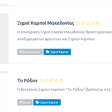
Ξηροί Καρποί Μακεδονίας
Η επιχείρηση Ξηροί Καρποί Μακεδονίας δραστηριοποιεί
αποξηραμένων φρούτων και ξηρών καρπών.
Θεσσαλονίκη
Ξηροί Καρποί
Το Ρόδον
Η βιοτεχνία ξηρών καρπών "Το Ρόδον" βρίσκεται στα 
Χανιά
Ξηροί Καρποί