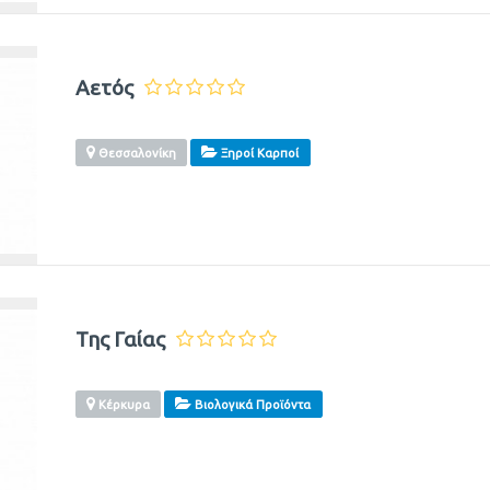
Αετός
Θεσσαλονίκη
Ξηροί Καρποί
Της Γαίας
Κέρκυρα
Βιολογικά Προϊόντα