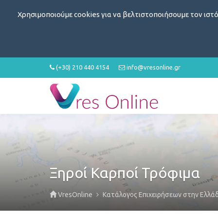
Χρησιμοποιούμε cookies για να βελτιστοποιήσουμε τον ιστό
(+30) 210 440 4154
info@vresonline.gr
Ξηροί Καρποί Τρόφιμα
VresOnline
Κατάλογος Επιχειρήσεων στην Ελλά