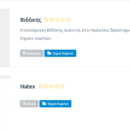
Βιδάκης
Η επιχείρηση Βιδάκης Ιωάννης στο Ηράκλειο δραστηρι
ξηρών καρπών.
Ηράκλειο
Ξηροί Καρποί
Natex
Αττική
Ξηροί Καρποί