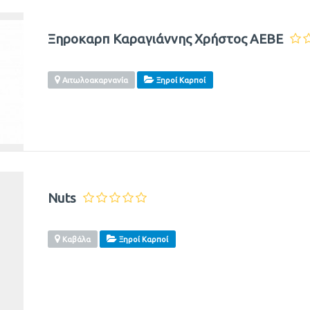
Ξηροκαρπ Καραγιάννης Χρήστος AΕΒΕ
Αιτωλοακαρνανία
Ξηροί Καρποί
Nuts
Καβάλα
Ξηροί Καρποί