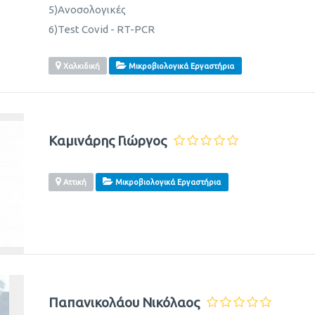
5)Ανοσολογικές
6)Test Covid - RT-PCR
Χαλκιδική
Μικροβιολογικά Εργαστήρια
Καμινάρης Γιώργος
Αττική
Μικροβιολογικά Εργαστήρια
Παπανικολάου Νικόλαος