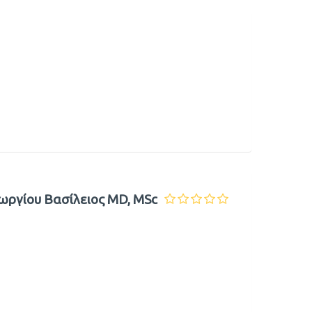
ργίου Βασίλειος MD, MSc