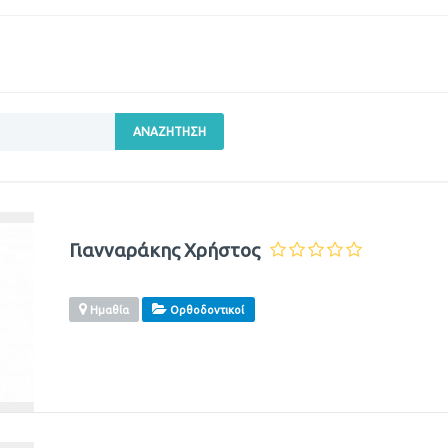
ΑΝΑΖΉΤΗΣΗ
Γιανναράκης Χρήστος
Ημαθία
Ορθοδοντικοί