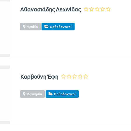
Αθανασιάδης Λεωνίδας
Ημαθία
Ορθοδοντικοί
Καρβούνη Έφη
Μαγνησία
Ορθοδοντικοί