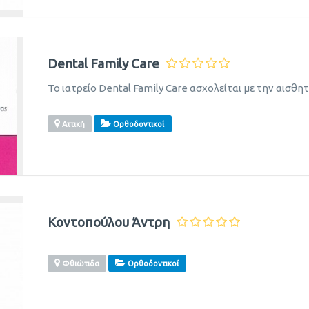
Dental Family Care
Το ιατρείο Dental Family Care ασχολείται με την αισθη
Αττική
Ορθοδοντικοί
Κοντοπούλου Άντρη
Φθιώτιδα
Ορθοδοντικοί