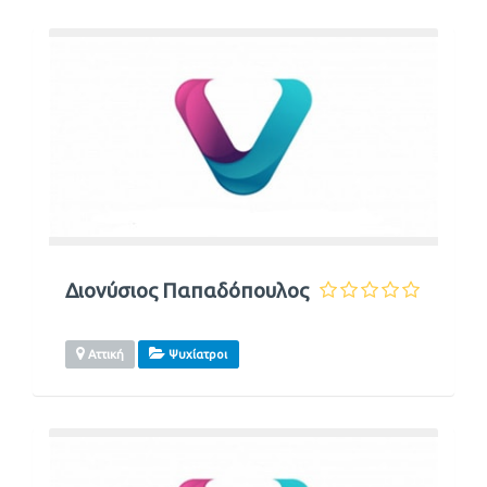
Διονύσιος Παπαδόπουλος
Αττική
Ψυχίατροι