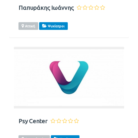
Παπυράκης Ιωάννης
Αττική
Ψυχίατροι
Psy Center