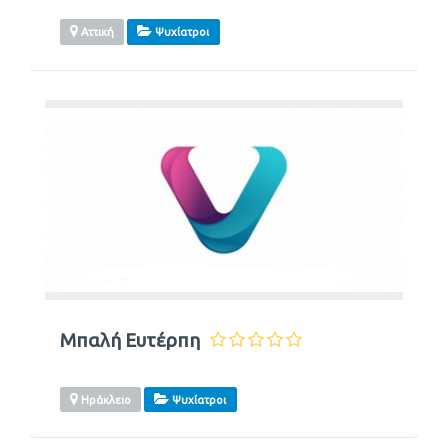
Αττική
Ψυχίατροι
Μπαλή Ευτέρπη
Ηράκλειο
Ψυχίατροι