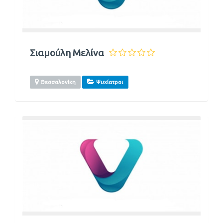
Σιαμούλη Μελίνα
Θεσσαλονίκη
Ψυχίατροι