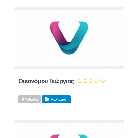
Οικονόμου Γεώργιος
Τρίκαλα
Ψυχίατροι