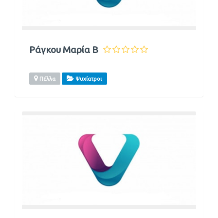
Ράγκου Μαρία Β
Πέλλα
Ψυχίατροι