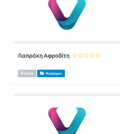
Γιαπράκη Αφροδίτη
Ηλεία
Ψυχίατροι