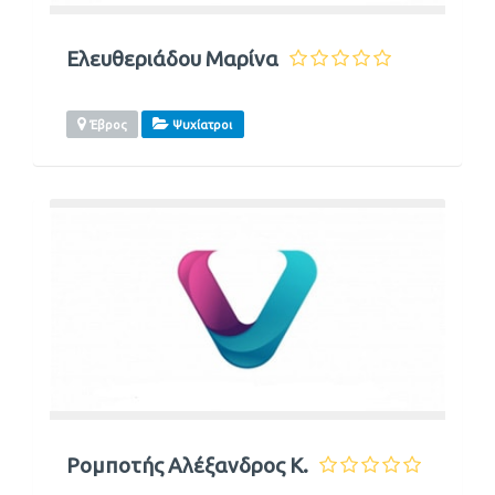
Ελευθεριάδου Μαρίνα
Έβρος
Ψυχίατροι
Ρομποτής Αλέξανδρος Κ.