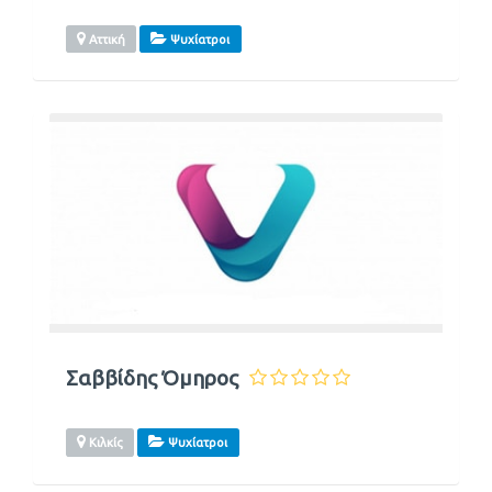
Αττική
Ψυχίατροι
Σαββίδης Όμηρος
Κιλκίς
Ψυχίατροι