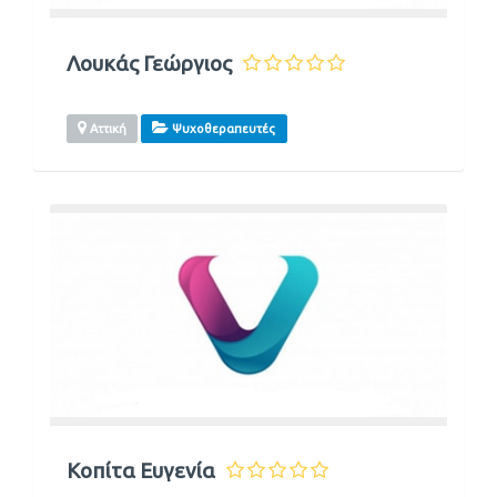
Λουκάς Γεώργιος
Αττική
Ψυχοθεραπευτές
Κοπίτα Ευγενία