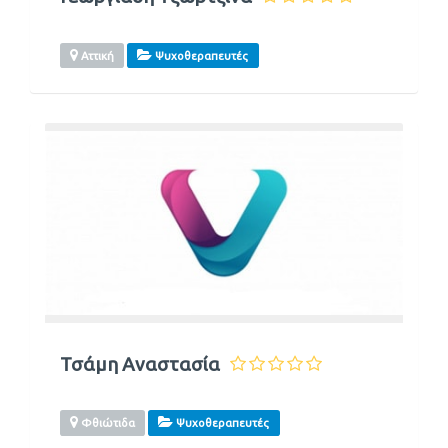
Αττική
Ψυχοθεραπευτές
Τσάμη Αναστασία
Φθιώτιδα
Ψυχοθεραπευτές