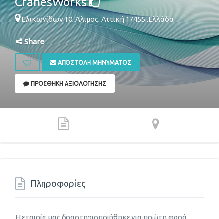
CranesWorks
Ελικωνίδων 10,
Άλιμος
,
Αττική
17455
,
Ελλάδα
Share
ΑΠΟΣΤΟΛΉ ΜΗΝΎΜΑΤΟΣ
ΠΡΟΣΘΉΚΗ ΑΞΙΟΛΌΓΗΣΗΣ
Πληροφορίες
Η εταιρία μας δραστηριοποιήθηκε για πρώτη φορά