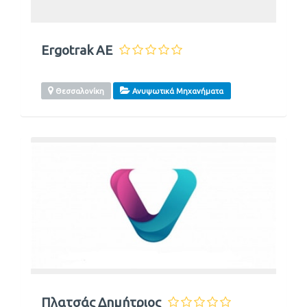
Ergotrak ΑΕ
Θεσσαλονίκη
Ανυψωτικά Μηχανήματα
Πλατσάς Δημήτριος