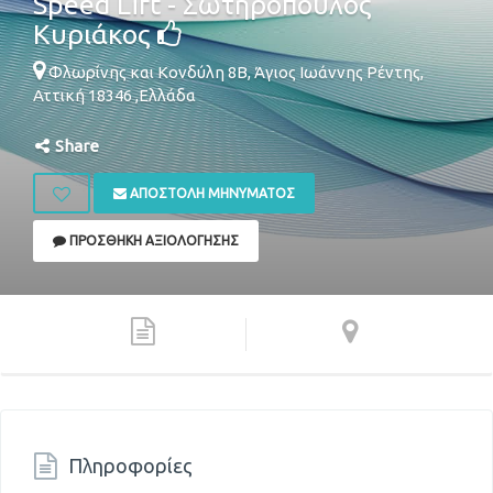
Speed Lift - Σωτηρόπουλος
Κυριάκος
Φλωρίνης και Κονδύλη 8Β,
Άγιος Ιωάννης Ρέντης
,
Αττική
18346
,
Ελλάδα
Share
ΑΠΟΣΤΟΛΉ ΜΗΝΎΜΑΤΟΣ
ΠΡΟΣΘΉΚΗ ΑΞΙΟΛΌΓΗΣΗΣ
Πληροφορίες