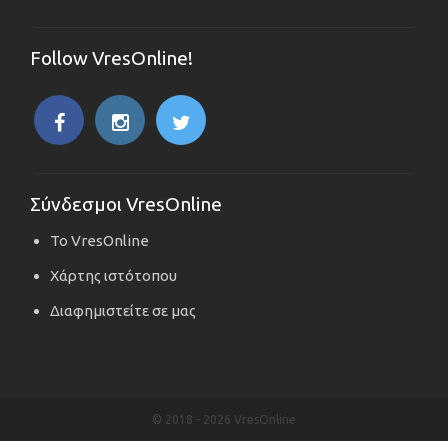
Follow VresOnline!
Σύνδεσμοι VresOnline
Το VresOnline
Χάρτης ιστότοπου
Διαφημιστείτε σε μας
© 2018 -
2026 VresOnline