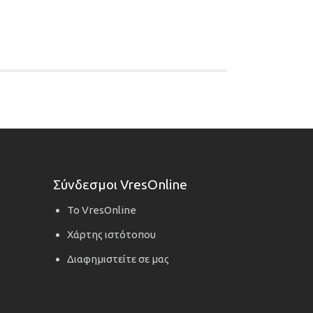
Σύνδεσμοι VresOnline
Το VresOnline
Χάρτης ιστότοπου
Διαφημιστείτε σε μας