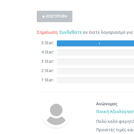
ΕΠΙΣΤΡΟΦΉ
Σημείωση:
Συνδεθείτε
αν έχετε λογαριασμό για
5 Star:
1
4 Star:
0
3 Star:
0
2 Star:
0
1 Star:
0
Ανώνυμος
Γενική Αξιολόγησ
Πολύ καλό φαγητό
Προσιτές τιμές και