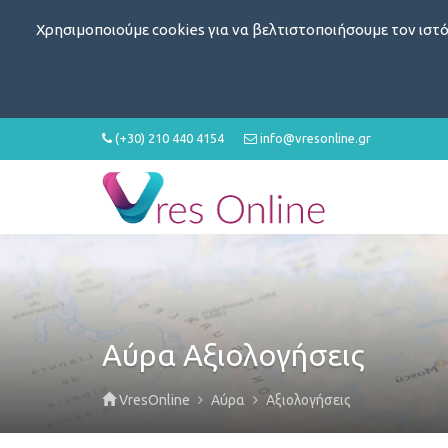
Χρησιμοποιούμε cookies για να βελτιστοποιήσουμε τον ιστό
(+30) 210 440 4154
info@vresonline.gr
Αύρα Αξιολογήσεις
VresOnline
Αύρα
Αξιολογήσεις