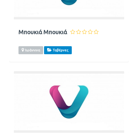
Μπουκιά Μπουκιά
Ιωάννινα
Ταβέρνες