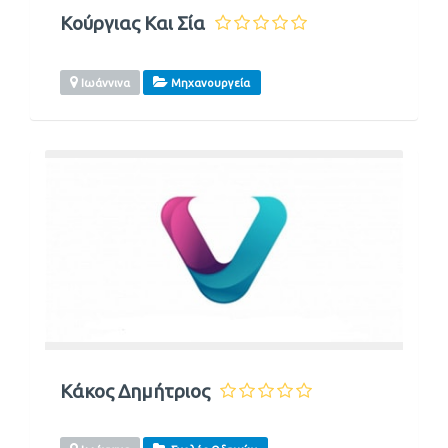
Κούργιας Και Σία
Ιωάννινα
Μηχανουργεία
Κάκος Δημήτριος