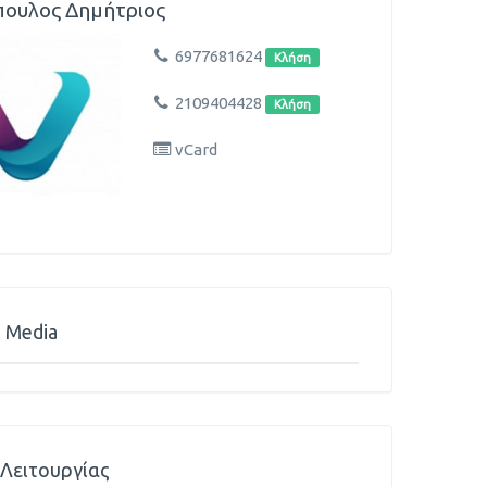
ουλος Δημήτριος
6977681624
Κλήση
2109404428
Κλήση
vCard
l Media
Λειτουργίας