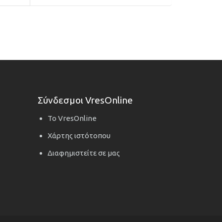
Σύνδεσμοι VresOnline
Το VresOnline
Χάρτης ιστότοπου
Διαφημιστείτε σε μας