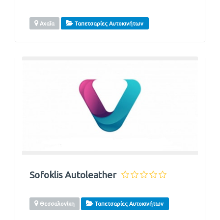
Αχαΐα
Ταπετσαρίες Αυτοκινήτων
Sofoklis Autoleather
Θεσσαλονίκη
Ταπετσαρίες Αυτοκινήτων